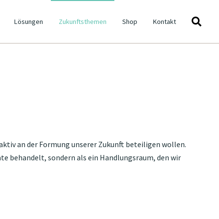
Lösungen
Zukunftsthemen
Shop
Kontakt
Megatrend-Glossar
Future of Work
Konnektivität
Ökointelligenz
Demografischer Wandel
ch aktiv an der Formung unserer Zukunft beteiligen wollen.
Gesundheit
nnte behandelt, sondern als ein Handlungsraum, den wir
Globalisierung
Identitätsdynamik
Mobilität
Wissenskultur
Urbanisierung