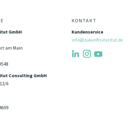
TE
KONTAKT
titut GmbH
Kundenservice
info@zukunftsinstitut.de
urt am Main
9548
titut Consulting GmbH
 12/6
4609