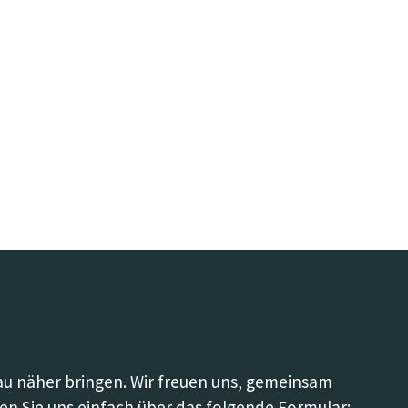
Sicherheit
nau näher bringen. Wir freuen uns, gemeinsam
en Sie uns einfach über das folgende Formular: