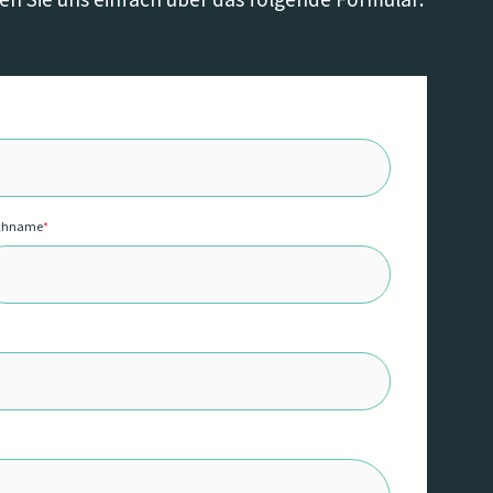
chname
*