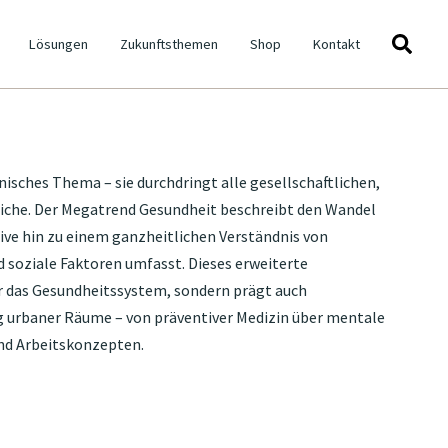
Lösungen
Zukunftsthemen
Shop
Kontakt
nisches Thema – sie durchdringt alle gesellschaftlichen,
Megatrend-Glossar
eiche. Der Megatrend Gesundheit beschreibt den Wandel
Future of Work
Konnektivität
ive hin zu einem ganzheitlichen Verständnis von
Ökointelligenz
d soziale Faktoren umfasst. Dieses erweiterte
Demografischer Wandel
r das Gesundheitssystem, sondern prägt auch
Gesundheit
ng urbaner Räume – von präventiver Medizin über mentale
Globalisierung
und Arbeitskonzepten.
Identitätsdynamik
Mobilität
Wissenskultur
Urbanisierung