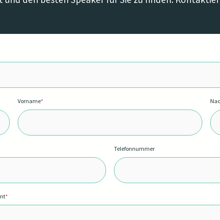
Vorname
*
Na
Telefonnummer
nnt
*