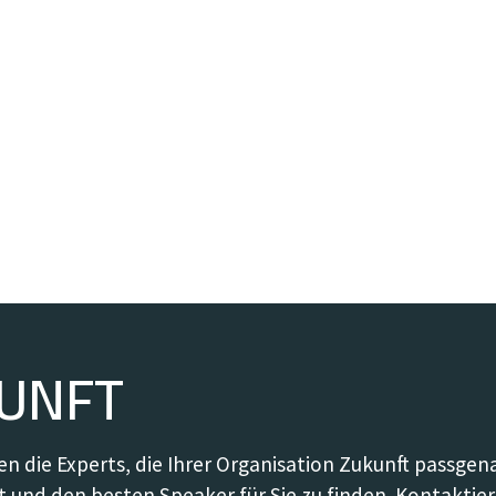
KUNFT
en die Experts, die Ihrer Organisation Zukunft passge
 und den besten Speaker für Sie zu finden. Kontaktier