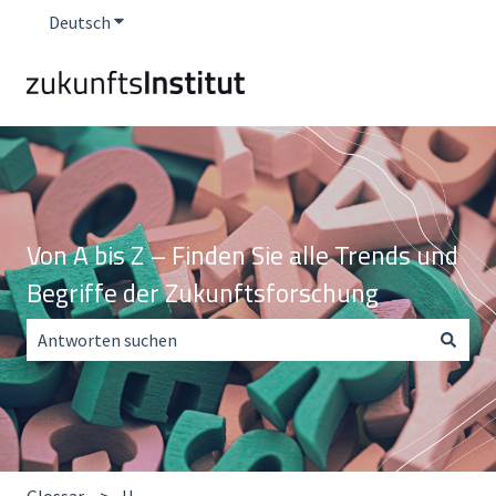
Deutsch
Untermenü für Übersetzungen anzeigen
Von A bis Z – Finden Sie alle Trends und
Begriffe der Zukunftsforschung
Es gibt keine Vorschläge, da das Suchfeld leer ist.
Glossar
U