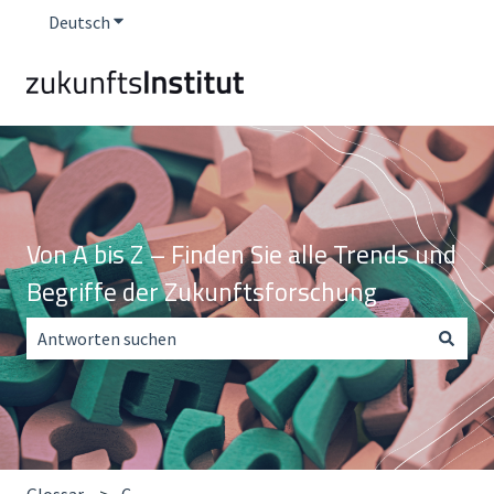
Deutsch
Untermenü für Übersetzungen anzeigen
Von A bis Z – Finden Sie alle Trends und
Begriffe der Zukunftsforschung
Es gibt keine Vorschläge, da das Suchfeld leer ist.
Glossar
C