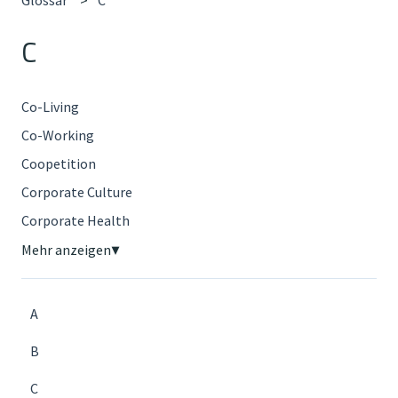
C
Co-Living
Co-Working
Coopetition
Corporate Culture
Corporate Health
Mehr anzeigen
▼
A
B
C