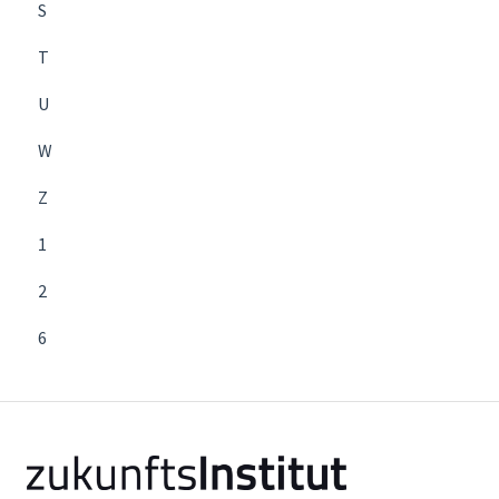
S
T
U
W
Z
1
2
6