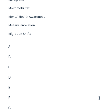
Mikromobilität
Mental Health Awareness
Military Innovation
Migration Shifts
A
B
C
D
E
F
G
Future Management