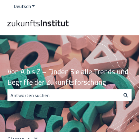
Deutsch
Untermenü für Übersetzungen anzeigen
Von A bis Z – Finden Sie alle Trends und
Begriffe der Zukunftsforschung
Es gibt keine Vorschläge, da das Suchfeld leer ist.
Glossar
M