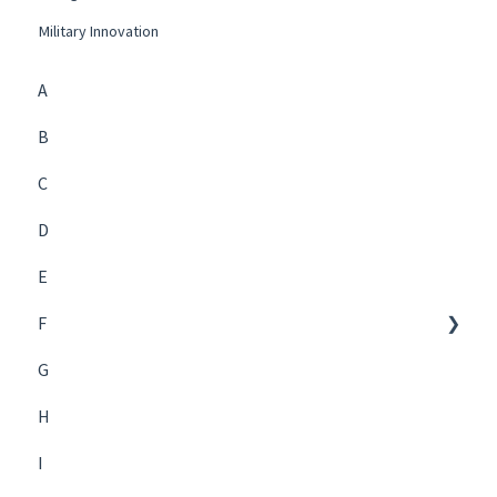
Military Innovation
A
B
C
D
E
F
G
Future Management
H
I