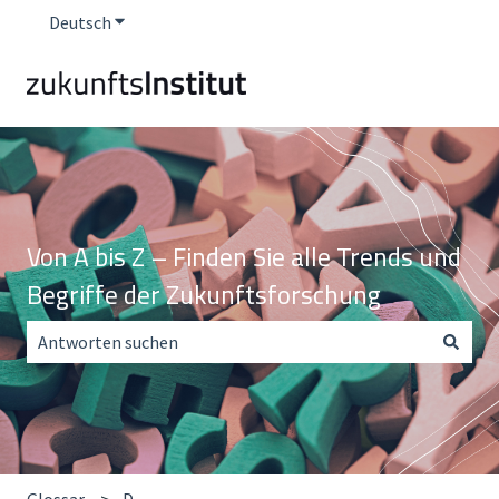
Deutsch
Untermenü für Übersetzungen anzeigen
Von A bis Z – Finden Sie alle Trends und
Begriffe der Zukunftsforschung
Es gibt keine Vorschläge, da das Suchfeld leer ist.
Glossar
D