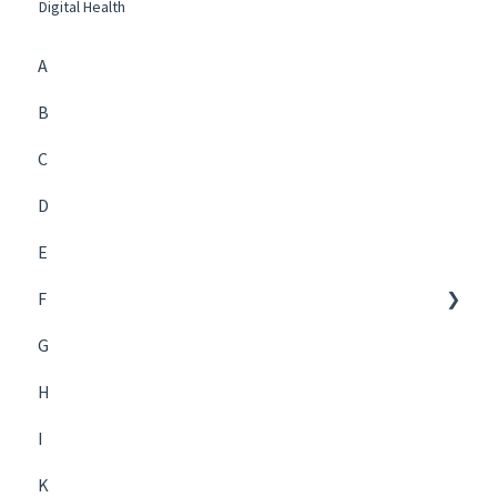
Digital Health
A
B
C
D
E
F
G
Future Management
H
I
K