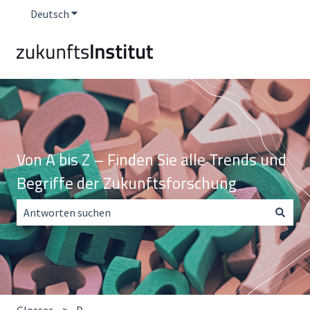
Deutsch
Untermenü für Übersetzungen anzeigen
Von A bis Z – Finden Sie alle Trends und
Begriffe der Zukunftsforschung
Es gibt keine Vorschläge, da das Suchfeld leer ist.
Glossar
D