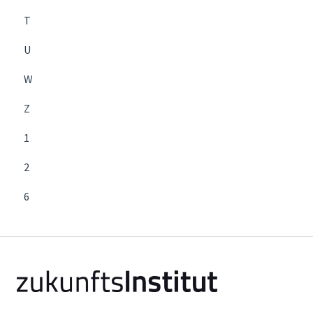
T
U
W
Z
1
2
6