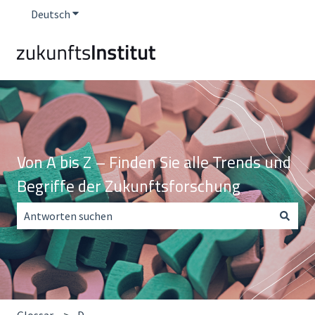
Deutsch
Untermenü für Übersetzungen anzeigen
Von A bis Z – Finden Sie alle Trends und
Begriffe der Zukunftsforschung
Es gibt keine Vorschläge, da das Suchfeld leer ist.
Glossar
D