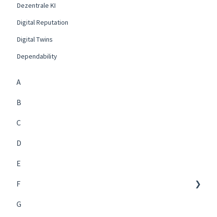
Dezentrale KI
Digital Reputation
Digital Twins
Dependability
A
B
C
D
E
F
G
Future Management