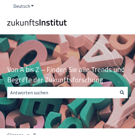
Deutsch
Untermenü für Übersetzungen anzeigen
Von A bis Z – Finden Sie alle Trends und
Begriffe der Zukunftsforschung
Es gibt keine Vorschläge, da das Suchfeld leer ist.
Glossar
B