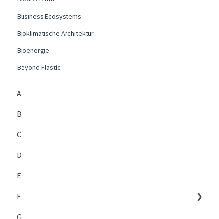
Business Ecosystems
Bioklimatische Architektur
Bioenergie
Beyond Plastic
A
B
C
D
E
F
G
Future Management