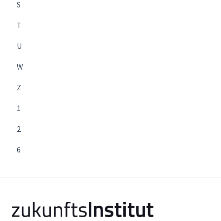
S
T
U
W
Z
1
2
6